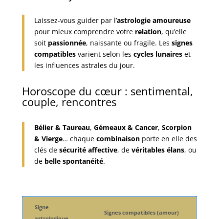
Laissez-vous guider par l’
astrologie amoureuse
pour mieux comprendre votre
relation
, qu’elle
soit
passionnée
, naissante ou fragile. Les
signes
compatibles
varient selon les
cycles lunaires
et
les influences astrales du jour.
Horoscope du cœur : sentimental,
couple, rencontres
Bélier & Taureau
,
Gémeaux & Cancer
,
Scorpion
& Vierge
… chaque
combinaison
porte en elle des
clés de
sécurité affective
, de
véritables élans
, ou
de
belle spontanéité
.
Signe
Signes compatibles (amour)
astrologique